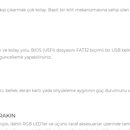
akıp çıkarmak çok kolay. Basit bir kilit mekanizmasına sahip ola
e kolay yolu. BIOS (UEFI) dosyasını FAT32 biçimli bir USB belle
üncelleme yapabilirsiniz.
ci, bellek, ekran kartı yada önyükleme aygıtının güç durumunu ve 
RAKIN
isi, dahili RGB LED’ler ve üçünü taraf aksesuarlar üzerinde tam 