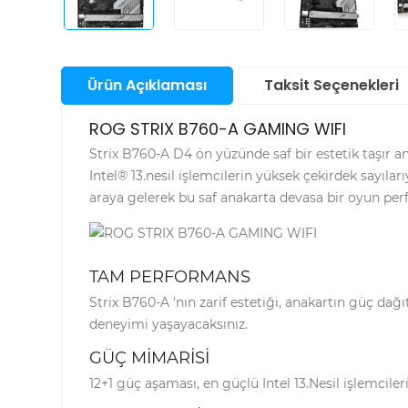
Santral
Bul
San
Sunucu &
Ürün Açıklaması
Taksit Seçenekleri
Depolama Ürünleri
Su
Aks
Telefon & Tablet
ROG STRIX B760-A GAMING WIFI
Akıl
Saa
Strix B760-A D4 ön yüzünde saf bir estetik taşır
Akıl
TV Görüntü & Ses
Intel® 13.nesil işlemcilerin yüksek çekirdek sayılar
Fot
Ço
Mak
araya gelerek bu saf anakarta devasa bir oyun perf
Saa
Ka
Yapı Gereçleri
And
Elek
Aks
Akıl
Ürü
Ka
Saa
Priz
Fot
Ap
TAM PERFORMANS
Ka
Akıl
Aks
Saa
Strix B760-A 'nın zarif estetiği, anakartın güç dağ
Fot
deneyimi yaşayacaksınız.
Mak
Ka
GÜÇ MİMARİSİ
12+1 güç aşaması, en güçlü Intel 13.Nesil işlemcil