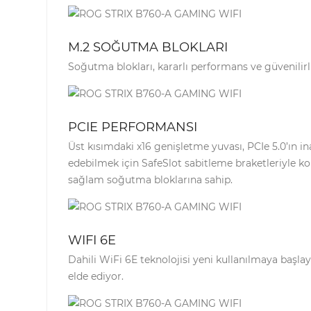
M.2 SOĞUTMA BLOKLARI
Soğutma blokları, kararlı performans ve güvenilir
PCIE PERFORMANSI
Üst kısımdaki x16 genişletme yuvası, PCIe 5.0’ın in
edebilmek için SafeSlot sabitleme braketleriyle k
sağlam soğutma bloklarına sahip.
WIFI 6E
Dahili WiFi 6E teknolojisi yeni kullanılmaya başl
elde ediyor.