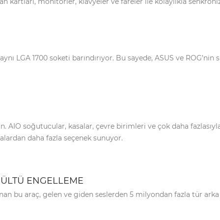
 kartları, monitörler, klavyeler ve fareler ile kolaylıkla senkroni
aynı LGA 1700 soketi barındırıyor. Bu sayede, ASUS ve ROG’nin 
ın. AIO soğutucular, kasalar, çevre birimleri ve çok daha fazlası
lardan daha fazla seçenek sunuyor.
ÜRÜLTÜ ENGELLEME
nan bu araç, gelen ve giden seslerden 5 milyondan fazla tür ark