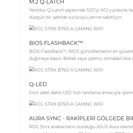
M.2 Q-LATCH
Yenilikçi Q-Latch sayesinde SSD’yi M.2 yuvasına t
düzgün bir şekilde sürücüyü yerine sabitliyor.
BIOS FLASHBACK™
BIOS FlashBack™, BIOS güncellemenin en güvenli v
düğmeye basın. Bellek veya işlemci olmadan bile g
Q-LED
Dört adet dahili LED hızlı tanılama amacıyla işlem
AURA SYNC - RAKİPLERİ GÖLGEDE BI
ROG Strix anakartların sunduğu ASUS Aura teknoloj