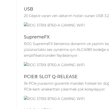
USB
20 Gbps’e varan veri aktarım hızları sunan USB 3.
SupremeFX
ROG SupremeFX benzersiz donanım ve yazılım komb
çözünürlüklü ses oynatma için ALC4080 kodeğe sahip
amplifikatöründen faydalanıyor.
PCIE® SLOT Q-RELEASE
İlk PCIe yuvasının güvenlik mandalı fiziksel bir 
PCIe kartı anakarttan çıkarmak çok kolaylaşıyor.