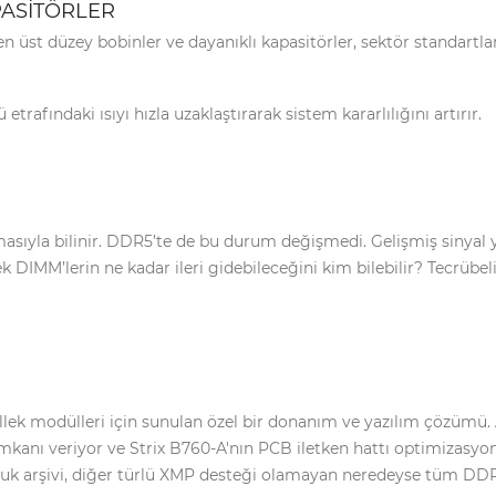
IP Telefonlar
Dock
Android
Sunum
PASİTÖRLER
Notebooklar
Telefonlar
Kumandası
Nas Diski
len üst düzey bobinler ve dayanıklı kapasitörler, sektör standartl
Thin Client
Notebook
Harddiskleri
trafındaki ısıyı hızla uzaklaştırarak sistem kararlılığını artırır.
Sata Harddiskler
SSD Diskler
Sunucu HDD
Taşınabilir HDD
sıyla bilinir. DDR5’te de bu durum değişmedi. Gelişmiş sinyal y
Taşınabilir SSD
cek DIMM’lerin ne kadar ileri gidebileceğini kim bilebilir? Tecrüb
k modülleri için sunulan özel bir donanım ve yazılım çözümü. AE
kanı veriyor ve Strix B760-A'nın PCB iletken hattı optimizasyon
uk arşivi, diğer türlü XMP desteği olamayan neredeyse tüm DDR