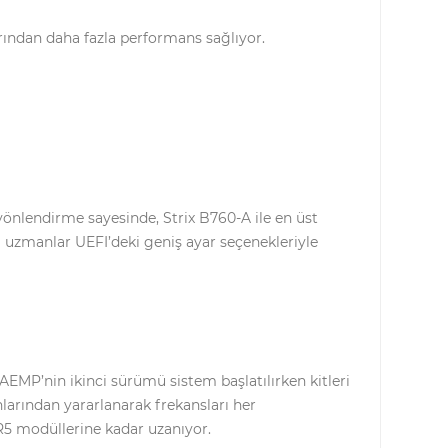
arından daha fazla performans sağlıyor.
önlendirme sayesinde, Strix B760-A ile en üst
eli uzmanlar UEFI’deki geniş ayar seçenekleriyle
MP’nin ikinci sürümü sistem başlatılırken kitleri
larından yararlanarak frekansları her
5 modüllerine kadar uzanıyor.