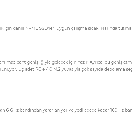
lik için dahili NVME SSD’leri uygun çalışma sıcaklıklarında tutm
anılmaz bant genişliğiyle gelecek için hazır. Ayrıca, bu genişletme
orunuyor. Üç adet PCIe 4.0 M.2 yuvasıyla çok sayıda depolama se
ayan 6 GHz bandından yararlanıyor ve yedi adede kadar 160 Hz b