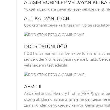
ALAŞIM BOBİNLER VE DAYANIKLI KA
Yüksek sıcaklıklara dayanabilecek şekilde geliştiri
ALTI KATMANLI PCB
Çok katmanlı devre kartı tasarımı voltaj regülatörü e
DDR5 ÜSTÜNLÜĞÜ
ROG her zaman en hızlı bellek performansını sunma
seviye kitler 7 GT/s seviyesini geride bıraktı. Gele
yeteneklerini test edebilir.
AEMP II
ASUS Enhanced Memory Profile (AEMP), genel belle
otomatik olarak hız aşırtma işleminden geçirme im
zamankinden de yükseğe çıkarıyor. Geniş uyumlul