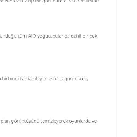
ze ederek tek tip bir görünüm elde edebilirsiniz.
sunduğu tüm AIO soğutucular da dahil bir çok
yla birbirini tamamlayan estetik görünüme,
a plan görüntüsünü temizleyerek oyunlarda ve