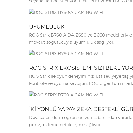
seçenekleri de sunuyor. Efektleri; uyumlu ROG ekran
UYUMLULUK
ROG Strix B760-A D4, Z690 ve B660 modelleriyle 
mevcut soğutucuyla uyumluluk sağlıyor.
ROG STRIX EKOSİSTEMİ SİZİ BEKLİYOR
ROG Strix ile oyun deneyiminizi üst seviyeye taşıy
kontrole ve uyuma kavuşun. ROG diğer tüm marka
İKİ YÖNLÜ YAPAY ZEKA DESTEKLİ G
Devasa bir derin öğrenme veri tabanından yararla
görüşmelerde net iletişim sağlıyor.