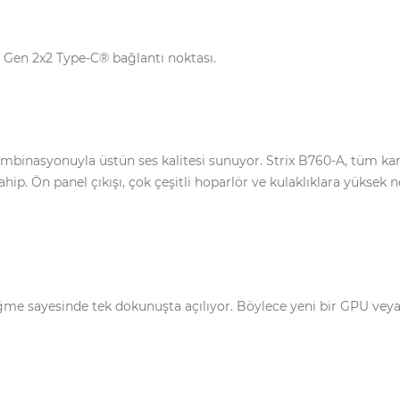
2 Gen 2x2 Type-C® bağlantı noktası.
inasyonuyla üstün ses kalitesi sunuyor. Strix B760-A, tüm kana
. Ön panel çıkışı, çok çeşitli hoparlör ve kulaklıklara yüksek ne
düğme sayesinde tek dokunuşta açılıyor. Böylece yeni bir GPU ve