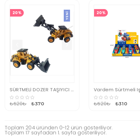
20%
20%
YENI
SÜRTMELİ DOZER TAŞIYICI SET
₺520₺
₺520₺
₺370
₺310
Toplam 204 üründen 0-12 ürün gösteriliyor.
Toplam 17 sayfadan 1. sayfa gösteriliyor.