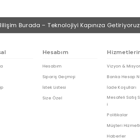
Bilişim Burada – Teknolojiyi Kapınıza Getiriyoruz
al
Hesabım
Hizmetleri
da
Hesabım
Vizyon & Misyo
Sipariş Geçmişi
Banka Hesap N
ip
İstek Listesi
İade Koşulları
Mesafeli Satış
Size Özel
i
Politikalar
Müşteri Hizmetl
Haberler