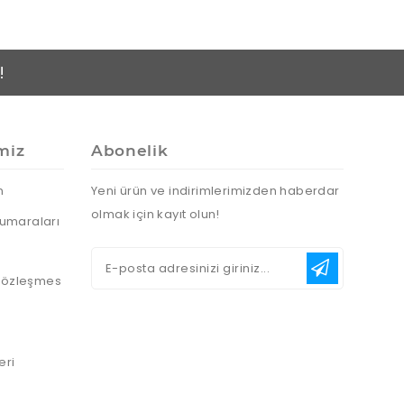
!
miz
Abonelik
n
Yeni ürün ve indirimlerimizden haberdar
olmak için kayıt olun!
umaraları
 Sözleşmes
eri