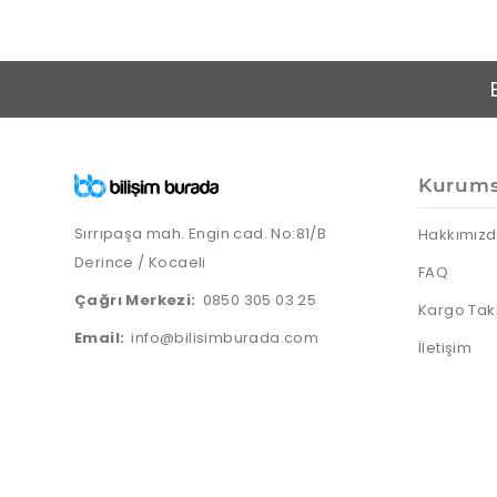
Kurums
Sırrıpaşa mah. Engin cad. No:81/B
Hakkımız
Derince / Kocaeli
FAQ
Çağrı Merkezi:
0850 305 03 25
Kargo Tak
Email:
info@bilisimburada.com
İletişim