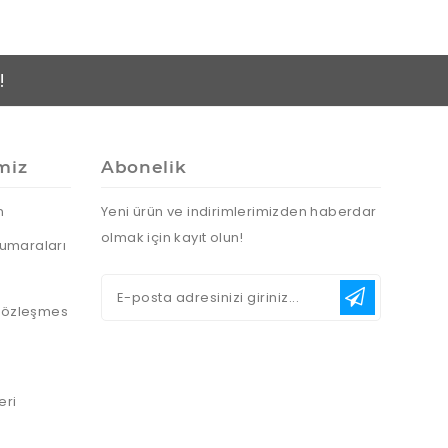
!
miz
Abonelik
n
Yeni ürün ve indirimlerimizden haberdar
olmak için kayıt olun!
umaraları
 Sözleşmes
eri