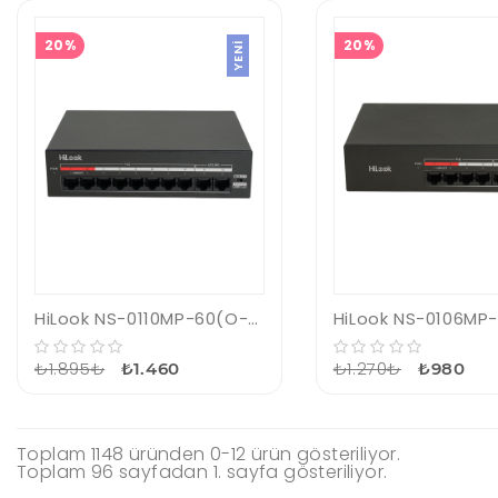
20%
20%
YENI
HiLook NS-0110MP-60(O-STD) 8Port 10/100 60W Poe Switch
₺1.895₺
₺1.270₺
₺1.460
₺980
Toplam 1148 üründen 0-12 ürün gösteriliyor.
Toplam 96 sayfadan 1. sayfa gösteriliyor.