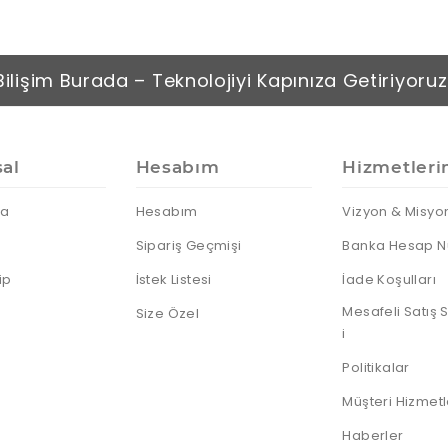
Bilişim Burada – Teknolojiyi Kapınıza Getiriyoruz
al
Hesabım
Hizmetleri
da
Hesabım
Vizyon & Misyo
Sipariş Geçmişi
Banka Hesap N
ip
İstek Listesi
İade Koşulları
Mesafeli Satış
Size Özel
i
Politikalar
Müşteri Hizmetl
Haberler