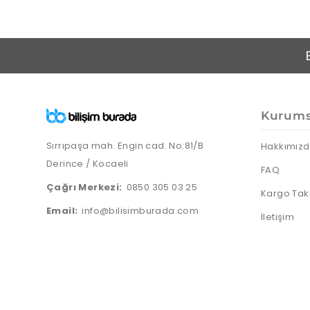
Kurums
Sırrıpaşa mah. Engin cad. No:81/B
Hakkımız
Derince / Kocaeli
FAQ
Çağrı Merkezi:
0850 305 03 25
Kargo Tak
Email:
info@bilisimburada.com
İletişim