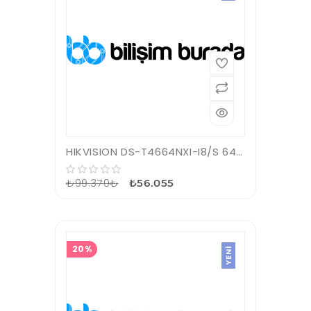
HIKVISION DS-T4664NXI-I8/S 64 KANAL VGA/HDMI 1080P (HD) NVR KAYIT CİHAZI
₺99.370₺
₺56.055
20%
YENI