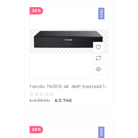
20%
YENI
Tenda TN3116 4K 4MP Destekli 16 Kanal NVR Kayıt Cİhazı
₺4.860₺
₺3.740
20%
YENI