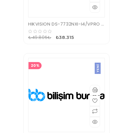
HIKVISION DS-7732NXI-I4/VPRO 32 KANAL 4xSATA 4K NVR KAYIT CİHAZI
₺49.805₺
₺38.315
20%
YENI