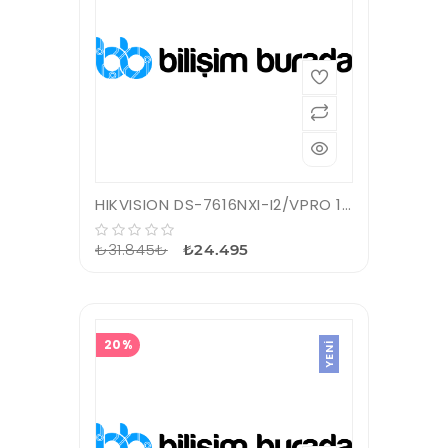
HIKVISION DS-7616NXI-I2/VPRO 16 KANAL VGA/HDMI 4K NVR KAYIT CİHAZI
₺31.845₺
₺24.495
20%
YENI