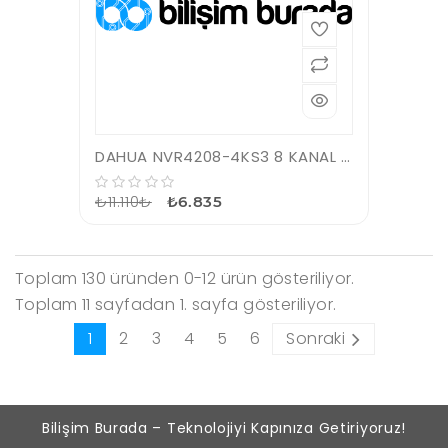
DAHUA NVR4208-4KS3 8 KANAL VGA/HDMI 2xUSB 2x20TB NVR KAYIT CİHAZI
₺11.110₺
₺6.835
Toplam 130 üründen 0-12 ürün gösteriliyor.
Toplam 11 sayfadan 1. sayfa gösteriliyor.
1
2
3
4
5
6
Sonraki
Bilişim Burada – Teknolojiyi Kapınıza Getiriyoruz!