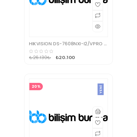
HIKVISION DS-7608NXI-I2/VPRO 8 KANAL VGA/HDMI 4K NVR KAYIT CİHAZI
₺26.130₺
₺20.100
20%
YENI