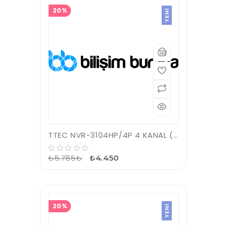
20%
YENI
TTEC NVR-3104HP/4P 4 KANAL (POE) H265+ NVR KAYIT CİHAZI
₺5.785₺
₺4.450
20%
YENI