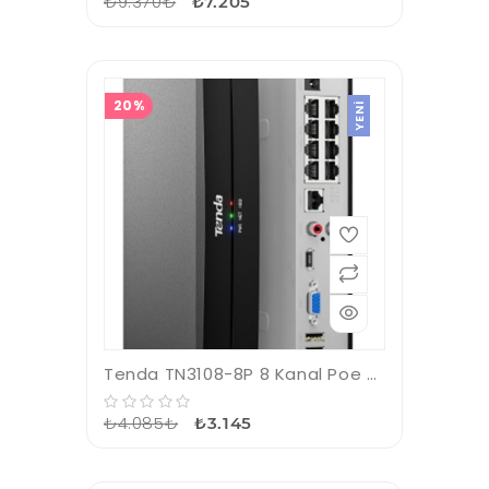
₺9.370₺
₺7.205
20%
YENI
Tenda TN3108-8P 8 Kanal Poe 4K 8MP Destekli NVR Kayıt Cİhazı
₺4.085₺
₺3.145