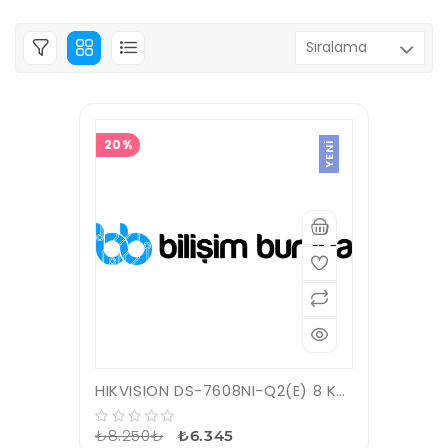
20%
YENI
HIKVISION DS-7608NI-Q2(E) 8 KANAL VGA/HDMI 4K NVR KAYIT CİHAZI
₺8.250₺
₺6.345