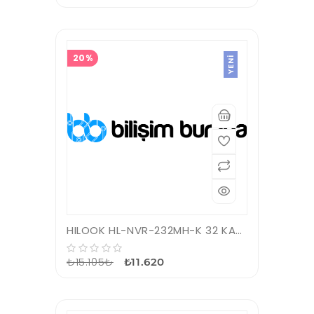
20%
YENI
HILOOK HL-NVR-232MH-K 32 KANAL VGA/HDMI 4K(3840x2160) NVR KAYIT CİHAZI
₺15.105₺
₺11.620