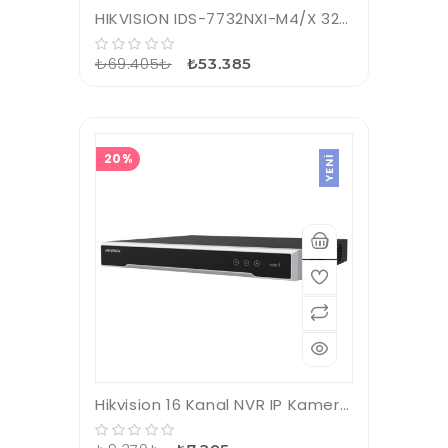
HIKVISION IDS-7732NXI-M4/X 32 KANAL 4xSATA 4K NVR KAYIT CİHAZI
₺69.405₺
₺53.385
20%
YENI
Hikvision 16 Kanal NVR IP Kamera Kayıt Cihazı (DS-7616NI-Q2)