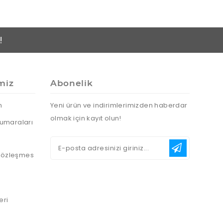
!
miz
Abonelik
n
Yeni ürün ve indirimlerimizden haberdar
olmak için kayıt olun!
umaraları
 Sözleşmes
eri