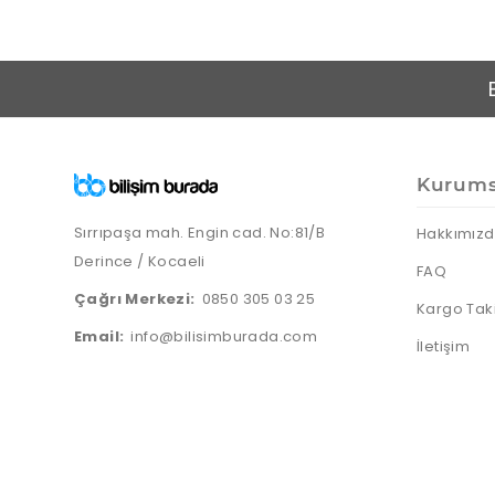
Kurums
Sırrıpaşa mah. Engin cad. No:81/B
Hakkımız
Derince / Kocaeli
FAQ
Çağrı Merkezi:
0850 305 03 25
Kargo Tak
Email:
info@bilisimburada.com
İletişim