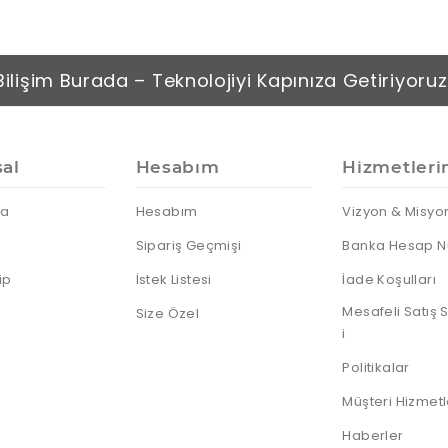
Bilişim Burada – Teknolojiyi Kapınıza Getiriyoruz
al
Hesabım
Hizmetleri
da
Hesabım
Vizyon & Misyo
Sipariş Geçmişi
Banka Hesap N
ip
İstek Listesi
İade Koşulları
Mesafeli Satış
Size Özel
i
Politikalar
Müşteri Hizmetl
Haberler