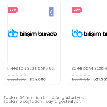
20%
20%
YENI
KINGSTON 32GB DDR5 5600MT/S ECC REGISTERED DIMM KSM56R46BS4PMI-32HAI
₺95.865₺
₺35.075₺
₺54.080
₺21.58
Toplam 54 üründen 0-12 ürün gösteriliyor.
Toplam 5 sayfadan 1. sayfa gösteriliyor.