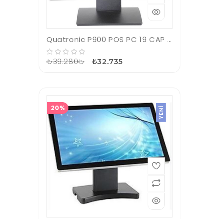
Quatronic P900 POS PC 19 CAP i5 8GB 128GB SSD Dokunmatik Fredoss Pos Pc
₺39.280₺
₺32.735
20%
YENI