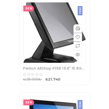
20%
YENI
Perkon AllShop P156 15.6" İ5 8GB,128GB SSD + 11.6 " Çift Ekran Fiyat Gör Cihazı Pos Pc
₺26.090₺
₺21.740
20%
YENI