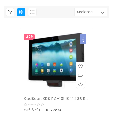
20%
YENI
KodScan KDS PC-101 10.1" 2GB Ram 16GB Android 11 Fiyat Gör
₺16.670₺
₺13.890