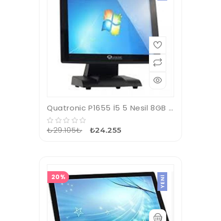
Quatronic P1655 İ5 5 Nesil 8GB Ram 128GB SSD 15.6" Dokunmatik Çift Ekran Pos PC
₺29.105₺
₺24.255
20%
YENI