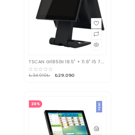
TSCAN GI1850II 18.5" + 11.6" İ5 7.Nesil 8GB Ram 256GB SSD Pos Pc Çift Ekran
₺34.910₺
₺29.090
20%
YENI