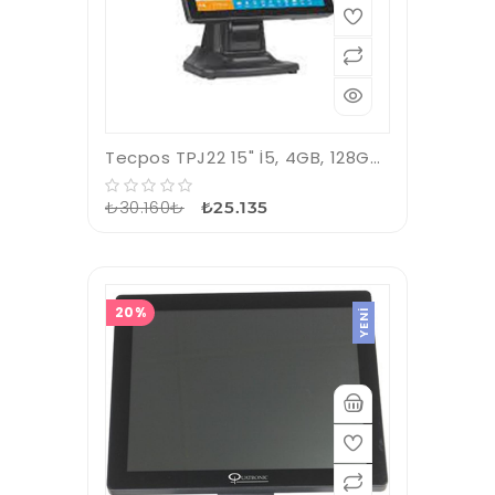
Tecpos TPJ22 15" İ5, 4GB, 128GB SSD Fiyat Gör Cihazı Pos Pc
₺30.160₺
₺25.135
20%
YENI