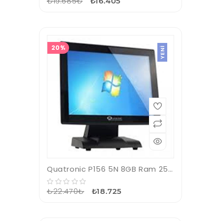
₺19.685₺
₺16.405
20%
YENI
Quatronic P156 5N 8GB Ram 256GB SSD 15.6" Pos PC
₺22.470₺
₺18.725