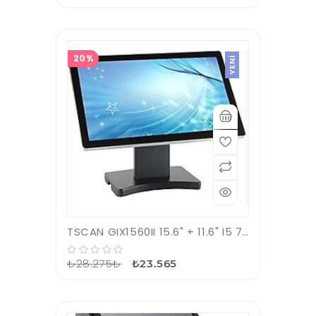
20%
YENI
TSCAN GIX1560II 15.6" + 11.6" İ5 7.Nesil 8GB Ram 128GB SSD Pos Pc Çift Ekran
₺28.275₺
₺23.565