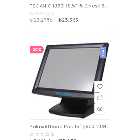
TSCAN GI1860I 18.5" İ5 7.Nesil 8GB Ram 128GB SSD Pos Pc
₺28.275₺
₺23.565
20%
YENI
PalmxAthena Pos 15" j1900 2.0Ghz 15,6" 4GB, 128GB SSD Fiyat Gör Cihazı Pos Pc