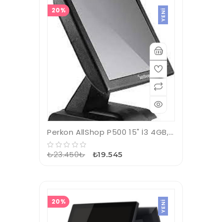
20%
YENI
Perkon AllShop P500 15" İ3 4GB, 128GB SSD Fiyat Gör Cihazı Pos Pc
₺23.450₺
₺19.545
20%
YENI