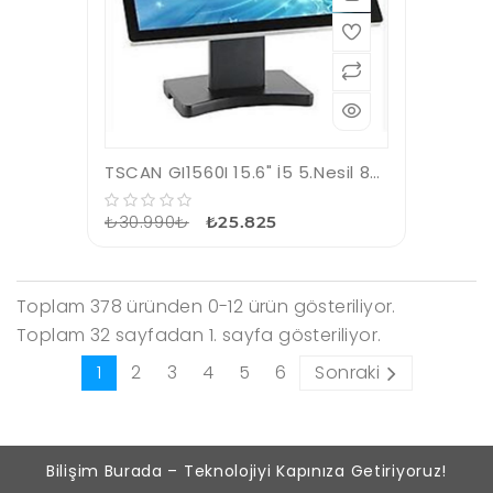
TSCAN GI1560I 15.6" İ5 5.Nesil 8GB Ram 128GB SSD Pos Pc
₺30.990₺
₺25.825
Toplam 378 üründen 0-12 ürün gösteriliyor.
Toplam 32 sayfadan 1. sayfa gösteriliyor.
1
2
3
4
5
6
Sonraki
Bilişim Burada – Teknolojiyi Kapınıza Getiriyoruz!