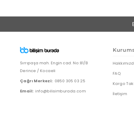
Kurums
Sırrıpaşa mah. Engin cad. No:81/B
Hakkımız
Derince / Kocaeli
FAQ
Çağrı Merkezi:
0850 305 03 25
Kargo Tak
Email:
info@bilisimburada.com
İletişim