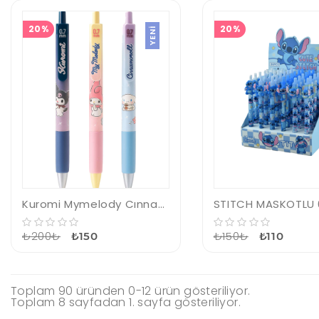
20%
20%
YENI
Kuromi Mymelody Cınnamorol Versatil Kalem Metal Clıp 0-7 Mm
₺200₺
₺150₺
₺150
₺110
Toplam 90 üründen 0-12 ürün gösteriliyor.
Toplam 8 sayfadan 1. sayfa gösteriliyor.