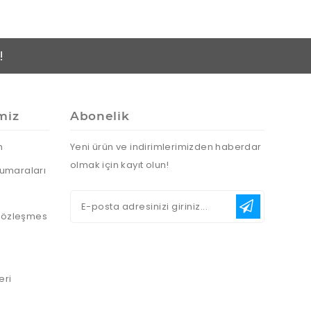
!
miz
Abonelik
n
Yeni ürün ve indirimlerimizden haberdar
olmak için kayıt olun!
umaraları
 Sözleşmes
eri