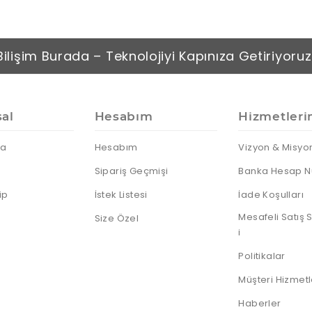
Bilişim Burada – Teknolojiyi Kapınıza Getiriyoruz
al
Hesabım
Hizmetleri
da
Hesabım
Vizyon & Misyo
Sipariş Geçmişi
Banka Hesap N
ip
İstek Listesi
İade Koşulları
Mesafeli Satış
Size Özel
i
Politikalar
Müşteri Hizmetl
Haberler