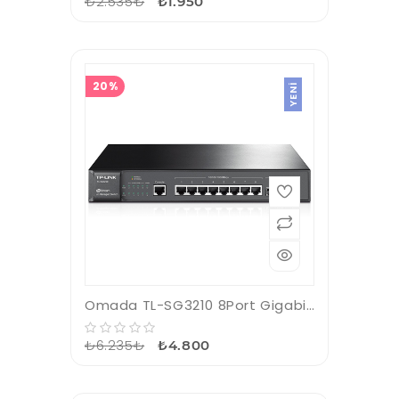
₺2.535₺
₺1.950
20%
YENI
Omada TL-SG3210 8Port Gigabit L2+ Managed Switch with 2 SFP Slot Switch
₺6.235₺
₺4.800