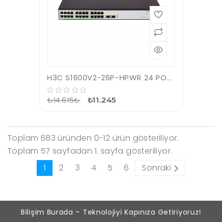
H3C S1600V2-26P-HPWR 24 PORT 10/100/1000 370W POE +2SFP Yönetilebilir Swıtch
₺14.615₺
₺11.245
Toplam 683 üründen 0-12 ürün gösteriliyor.
Toplam 57 sayfadan 1. sayfa gösteriliyor.
1
2
3
4
5
6
Sonraki
Bilişim Burada – Teknolojiyi Kapınıza Getiriyoruz!