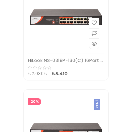
HiLook NS-0318P-130(C) 16Port 10/100 PoE+1x10/100/1000 RJ45+1xSFP Switch
₺7.030₺
₺5.410
20%
YENI