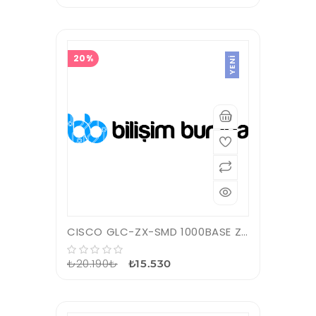
20%
YENI
CISCO GLC-ZX-SMD 1000BASE ZX SFP TRANSCEIVER MODULE SMF 1550NM DOM MAX 70KM
₺20.190₺
₺15.530