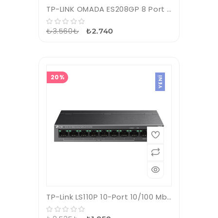
TP-LINK OMADA ES208GP 8 Port Gigabit 8 Port POE+ Kolay Yönetilebilir Desktop Swıtch
₺3.560₺
₺2.740
20%
YENI
TP-Link LS110P 10-Port 10/100 Mbps with 8-Port PoE+ Desktop Switch