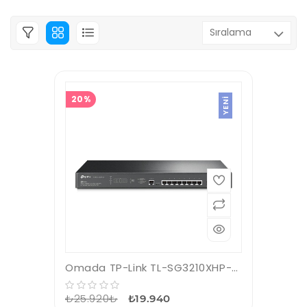
20%
YENI
Omada TP-Link TL-SG3210XHP-M2 8 Port Yönetilebilir Switch
₺25.920₺
₺19.940