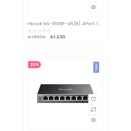
HiLook NS-0106P-45(B) 4Port 10/100 Mbps PoE+ 2x10/100 RJ45 Switch
₺1.600₺
₺1.230
20%
YENI