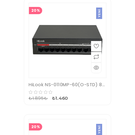
20%
YENI
HiLook NS-0110MP-60(O-STD) 8Port 10/100 60W Poe Switch
₺1.895₺
₺1.460
20%
YENI