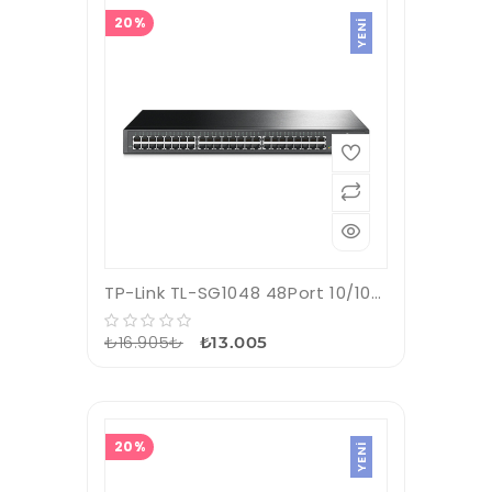
20%
YENI
TP-Link TL-SG1048 48Port 10/100/1000 Gigabit Switch
₺16.905₺
₺13.005
20%
YENI