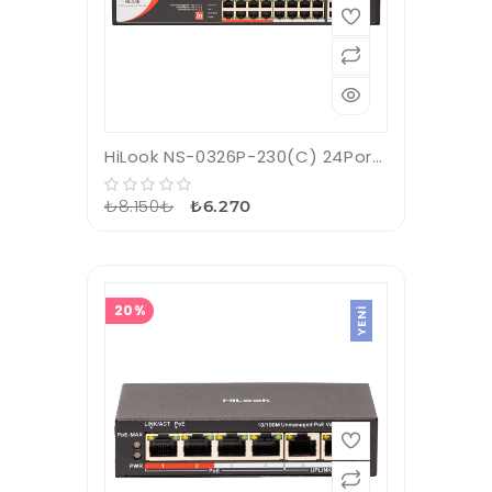
HiLook NS-0326P-230(C) 24Port 10/100 PoE+1x10/100/1000 RJ45+1xSFP Switch
₺8.150₺
₺6.270
20%
YENI