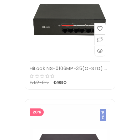
HiLook NS-0106MP-35(O-STD) 4Port 10/100 Mbps PoE+ Unmanaged Switch
₺1.270₺
₺980
20%
YENI