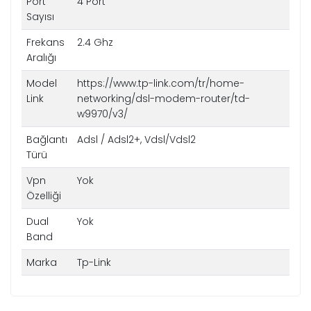
Port
4 Port
Sayısı
Frekans
2.4 Ghz
Aralığı
Model
https://www.tp-link.com/tr/home-
Link
networking/dsl-modem-router/td-
w9970/v3/
Bağlantı
Adsl / Adsl2+, Vdsl/Vdsl2
Türü
Vpn
Yok
Özelliği
Dual
Yok
Band
Marka
Tp-Link