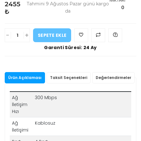
MİKTARI
2455
Tahmini 9 Ağustos Pazar günü kargo
0
₺
da
-
+
SEPETE EKLE
Garanti Süresi: 24 Ay
Ürün Açıklaması
Taksit Seçenekleri
Değerlendirmeler
Ağ
300 Mbps
İletişim
Hızı
Ağ
Kablosuz
İletişimi