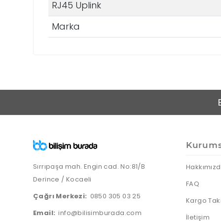
RJ45 Uplink
Marka
Kurums
Sırrıpaşa mah. Engin cad. No:81/B
Hakkımız
Derince / Kocaeli
FAQ
Çağrı Merkezi:
0850 305 03 25
Kargo Tak
Email:
info@bilisimburada.com
İletişim