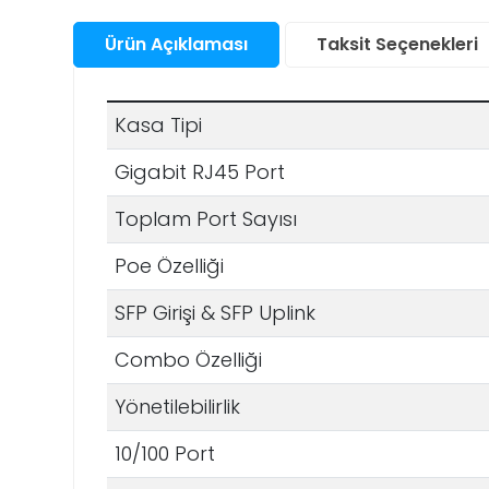
Santral
Ürün Açıklaması
Taksit Seçenekleri
Bul
San
Sunucu &
Depolama Ürünleri
Su
Kasa Tipi
Aks
Telefon & Tablet
Akıl
Gigabit RJ45 Port
Saa
Akıl
TV Görüntü & Ses
Fot
Toplam Port Sayısı
Ço
Mak
Saa
Ka
Yapı Gereçleri
And
Poe Özelliği
Elek
Aks
Akıl
Ürü
Ka
Saa
Priz
SFP Girişi & SFP Uplink
Fot
Ap
Ka
Akıl
Aks
Combo Özelliği
Saa
Fot
Mak
Yönetilebilirlik
Ka
10/100 Port