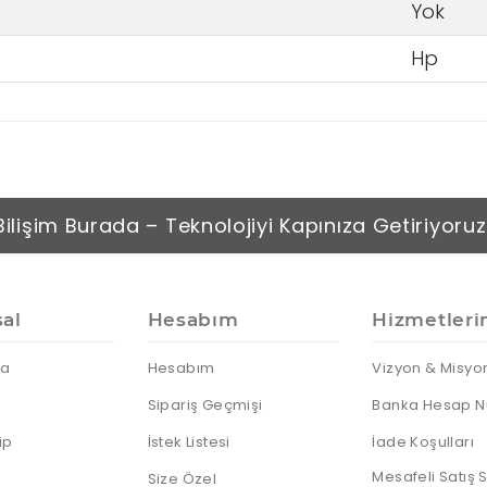
IP Telefonlar
Dock
Android
Yok
Sunum
Notebooklar
Telefonlar
Kumandası
Nas Diski
Thin Client
Hp
Notebook
Harddiskleri
Sata Harddiskler
SSD Diskler
Sunucu HDD
Taşınabilir HDD
Bilişim Burada – Teknolojiyi Kapınıza Getiriyoruz
Taşınabilir SSD
al
Hesabım
Hizmetleri
da
Hesabım
Vizyon & Misyo
Sipariş Geçmişi
Banka Hesap N
ip
İstek Listesi
İade Koşulları
Mesafeli Satış
Size Özel