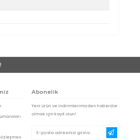
!
miz
Abonelik
n
Yeni ürün ve indirimlerimizden haberdar
olmak için kayıt olun!
umaraları
 Sözleşmes