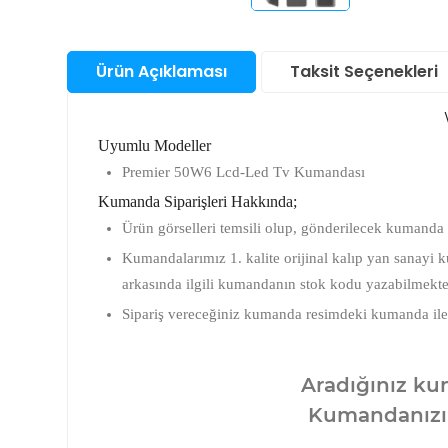
Santral
Bul
San
Ürün Açıklaması
Taksit Seçenekleri
Sunucu &
Depolama Ürünleri
Su
Aks
Telefon & Tablet
Akıl
Uyumlu Modeller
Saa
Premier 50W6 Lcd-Led Tv Kumandası
Akıl
TV Görüntü & Ses
Fot
Ço
Kumanda Siparişleri Hakkında;
Mak
Saa
Ürün görselleri temsili olup, gönderilecek kumanda 
Ka
Yapı Gereçleri
And
Elek
Aks
Akıl
Kumandalarımız 1. kalite orijinal kalıp yan sanayi
Ürü
Ka
Saa
Priz
arkasında ilgili kumandanın stok kodu yazabilmekte
Fot
Ap
Ka
Akıl
Sipariş vereceğiniz kumanda resimdeki kumanda ile tuş
Aks
Saa
Fot
Mak
Ka
Aradığınız kum
Kumandanızın 