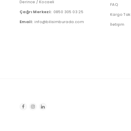
Derince / Kocaeli
FAQ
Çağrı Merkezi:
0850 305 03 25
Kargo Tak
Email:
info@bilisimburada.com
İletişim