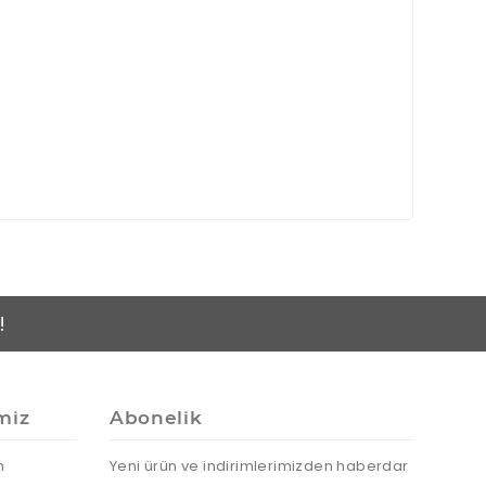
!
miz
Abonelik
n
Yeni ürün ve indirimlerimizden haberdar