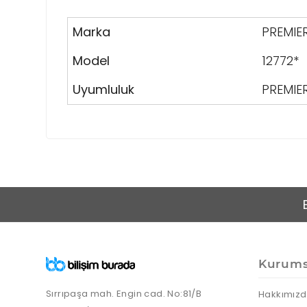
Marka
PREMIE
Model
12772*
Uyumluluk
PREMIE
Kurums
Sırrıpaşa mah. Engin cad. No:81/B
Hakkımız