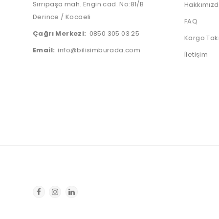
Sırrıpaşa mah. Engin cad. No:81/B
Hakkımız
Derince / Kocaeli
FAQ
Çağrı Merkezi:
0850 305 03 25
Kargo Tak
Email:
info@bilisimburada.com
İletişim