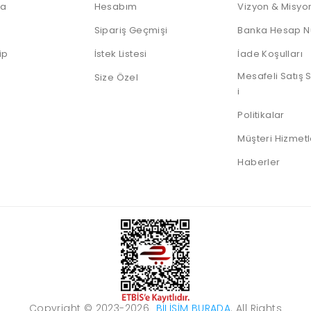
IP Telefonlar
Dock
Android
Sunum
da
Hesabım
Vizyon & Misyo
Notebooklar
Telefonlar
Kumandası
Nas Diski
Thin Client
Sipariş Geçmişi
Banka Hesap N
Notebook
Harddiskleri
ip
İstek Listesi
İade Koşulları
Sata Harddiskler
Mesafeli Satış
Size Özel
i
SSD Diskler
Sunucu HDD
Politikalar
Taşınabilir HDD
Müşteri Hizmetl
Taşınabilir SSD
Haberler
Copyright © 2023-2026
BILIŞIM BURADA
. All Rights