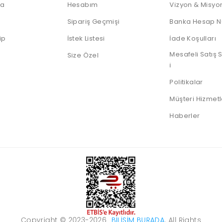
IP Telefonlar
Dock
Android
Sunum
da
Hesabım
Vizyon & Misyo
Notebooklar
Telefonlar
Kumandası
Nas Diski
Thin Client
Sipariş Geçmişi
Banka Hesap N
Notebook
Harddiskleri
ip
İstek Listesi
İade Koşulları
Sata Harddiskler
Mesafeli Satış
Size Özel
i
SSD Diskler
Sunucu HDD
Politikalar
Taşınabilir HDD
Müşteri Hizmetl
Taşınabilir SSD
Haberler
Copyright © 2023-2026
BILIŞIM BURADA
. All Rights