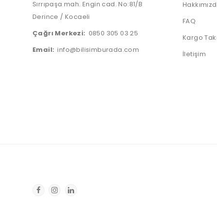
Sırrıpaşa mah. Engin cad. No:81/B
Hakkımız
Derince / Kocaeli
FAQ
Çağrı Merkezi:
0850 305 03 25
Kargo Tak
Email:
info@bilisimburada.com
İletişim