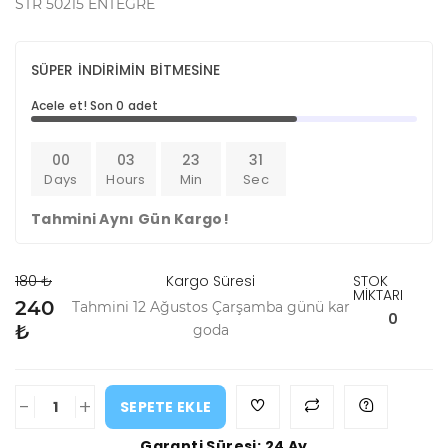
STR 50215 ENTEGRE
SÜPER İNDİRİMİN BİTMESİNE
Acele et! Son 0 adet
00
03
23
30
Days
Hours
Min
Sec
Tahmini Aynı Gün Kargo!
180 ₺
Kargo Süresi
STOK
MİKTARI
240
Tahmini 12 Ağustos Çarşamba günü kar
0
₺
goda
-
+
SEPETE EKLE
Garanti Süresi: 24 Ay