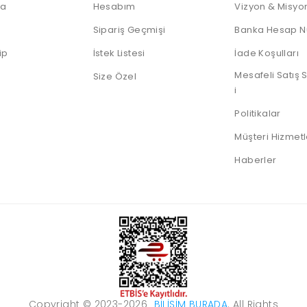
IP Telefonlar
Dock
Android
Sunum
da
Hesabım
Vizyon & Misyo
Notebooklar
Telefonlar
Kumandası
Nas Diski
Thin Client
Sipariş Geçmişi
Banka Hesap N
Notebook
Harddiskleri
ip
İstek Listesi
İade Koşulları
Sata Harddiskler
Mesafeli Satış
Size Özel
i
SSD Diskler
Sunucu HDD
Politikalar
Taşınabilir HDD
Müşteri Hizmetl
Taşınabilir SSD
Haberler
Copyright © 2023-2026
BILIŞIM BURADA
. All Rights