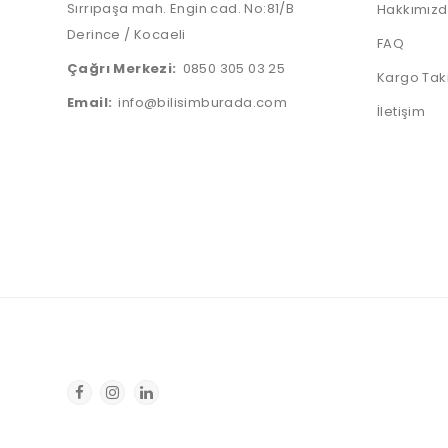
Sırrıpaşa mah. Engin cad. No:81/B
Hakkımız
Derince / Kocaeli
FAQ
Çağrı Merkezi:
0850 305 03 25
Kargo Tak
Email:
info@bilisimburada.com
İletişim