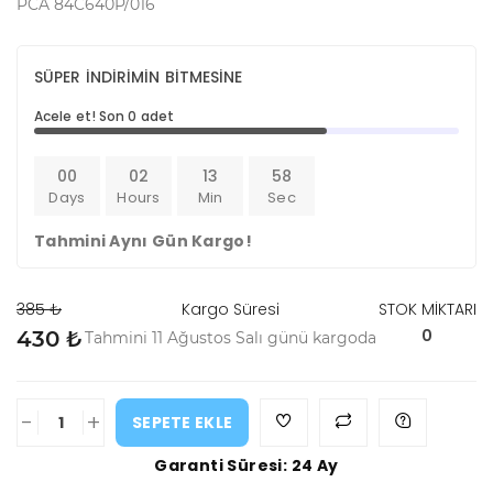
PCA 84C640P/016
SÜPER İNDİRİMİN BİTMESİNE
Acele et! Son 0 adet
00
02
13
58
Days
Hours
Min
Sec
Tahmini Aynı Gün Kargo!
385 ₺
Kargo Süresi
STOK MİKTARI
0
430 ₺
Tahmini 11 Ağustos Salı günü kargoda
-
+
SEPETE EKLE
Garanti Süresi: 24 Ay