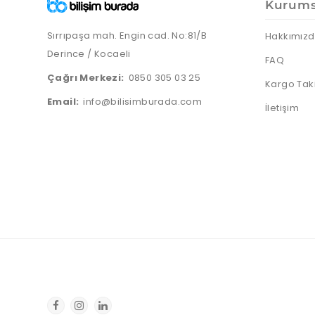
Kurums
Sırrıpaşa mah. Engin cad. No:81/B
Hakkımız
Derince / Kocaeli
FAQ
Çağrı Merkezi:
0850 305 03 25
Kargo Tak
Email:
info@bilisimburada.com
İletişim