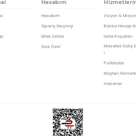
IP Telefonlar
Dock
Android
al
Hesabım
Hizmetleri
Sunum
Notebooklar
Telefonlar
Kumandası
Nas Diski
Thin Client
da
Hesabım
Vizyon & Misyo
Notebook
Harddiskleri
Sipariş Geçmişi
Banka Hesap N
Sata Harddiskler
ip
İstek Listesi
İade Koşulları
SSD Diskler
Mesafeli Satış
Size Özel
Sunucu HDD
i
Taşınabilir HDD
Politikalar
Taşınabilir SSD
Müşteri Hizmetl
Haberler