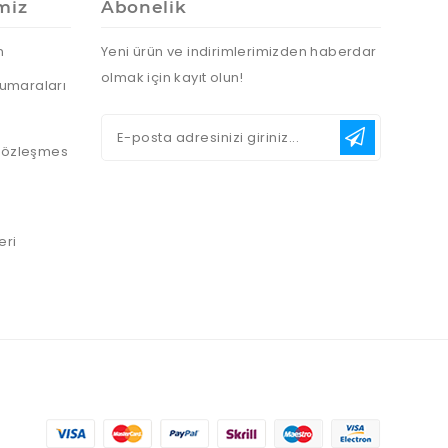
miz
Abonelik
n
Yeni ürün ve indirimlerimizden haberdar
olmak için kayıt olun!
umaraları
 Sözleşmes
eri