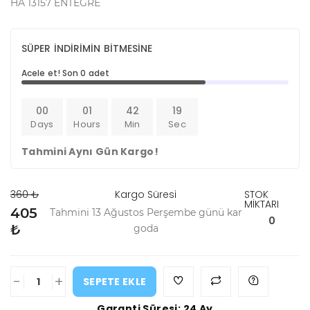
HA 13157 ENTEGRE
SÜPER İNDİRİMİN BİTMESİNE
Acele et! Son 0 adet
00
01
42
19
Days
Hours
Min
Sec
Tahmini Aynı Gün Kargo!
360 ₺
Kargo Süresi
STOK
MİKTARI
405
Tahmini 13 Ağustos Perşembe günü kar
0
₺
goda
-
+
SEPETE EKLE
Garanti Süresi: 24 Ay