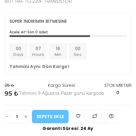
BUT 11AF TO-220F TRANSISTOR
SÜPER İNDİRİMİN BİTMESİNE
Acele et! Son 0 adet
00
07
16
00
Days
Hours
Min
Sec
Tahmini Aynı Gün Kargo!
25 ₺
Kargo Süresi
STOK MİKTARI
0
95 ₺
Tahmini 9 Ağustos Pazar günü kargoda
-
+
SEPETE EKLE
Garanti Süresi: 24 Ay