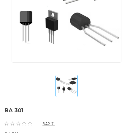
BA 301
BA301