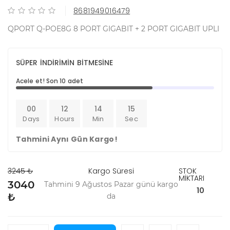
8681949016479
QPORT Q-POE8G 8 PORT GIGABIT + 2 PORT GIGABIT UPLI
SÜPER İNDİRİMİN BİTMESİNE
Acele et! Son 10 adet
00
12
14
15
Days
Hours
Min
Sec
Tahmini Aynı Gün Kargo!
3245 ₺
Kargo Süresi
STOK
MİKTARI
3040
Tahmini 9 Ağustos Pazar günü kargo
10
₺
da