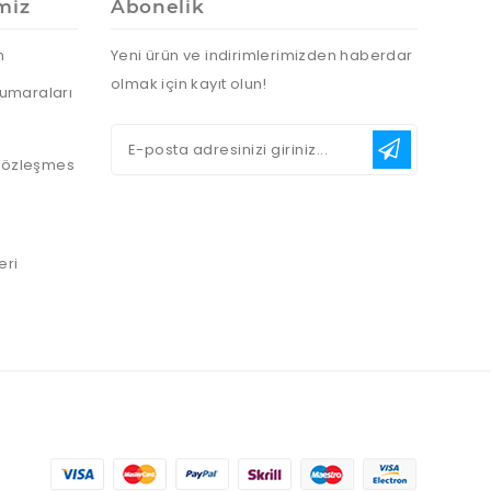
miz
Abonelik
n
Yeni ürün ve indirimlerimizden haberdar
olmak için kayıt olun!
umaraları
 Sözleşmes
eri