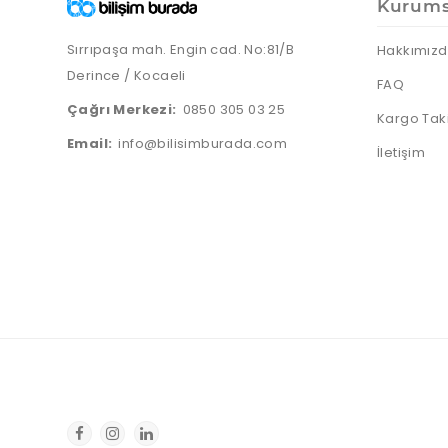
Kurums
Sırrıpaşa mah. Engin cad. No:81/B
Hakkımız
Derince / Kocaeli
FAQ
Çağrı Merkezi:
0850 305 03 25
Kargo Tak
Email:
info@bilisimburada.com
İletişim