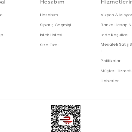
al
Hesabım
Hizmetleri
da
Hesabım
Vizyon & Misyo
Sipariş Geçmişi
Banka Hesap N
ip
İstek Listesi
İade Koşulları
Mesafeli Satış
Size Özel
i
Politikalar
Müşteri Hizmetl
Haberler