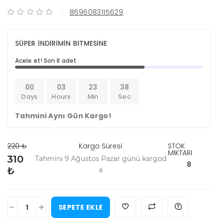
8696083115629
SÜPER İNDİRİMİN BİTMESİNE
Acele et! Son 8 adet
00
03
23
38
Days
Hours
Min
Sec
Tahmini Aynı Gün Kargo!
220 ₺
Kargo Süresi
STOK
MİKTARI
310
Tahmini 9 Ağustos Pazar günü kargod
8
₺
a
-
+
SEPETE EKLE