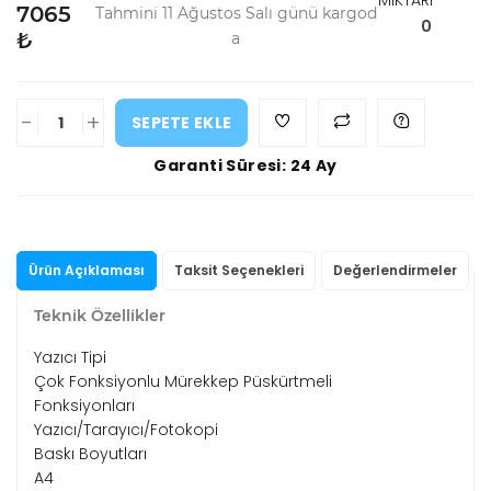
MİKTARI
7065
Tahmini 11 Ağustos Salı günü kargod
0
₺
a
-
+
SEPETE EKLE
Garanti Süresi: 24 Ay
Ürün Açıklaması
Taksit Seçenekleri
Değerlendirmeler
Teknik Özellikler
Yazıcı Tipi
Çok Fonksiyonlu Mürekkep Püskürtmeli
Fonksiyonları
Yazıcı/Tarayıcı/Fotokopi
Baskı Boyutları
A4