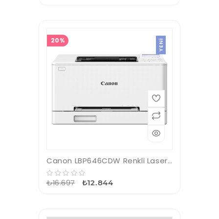
20%
YENI
Canon LBP646CDW Renkli Laser Yazıcı A4 (Wi-Fi)
₺16.697
₺12.844