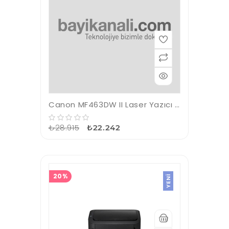
Canon MF463DW II Laser Yazıcı TAR/FOT A4 (Wi-Fi)
₺28.915
₺22.242
20%
YENI