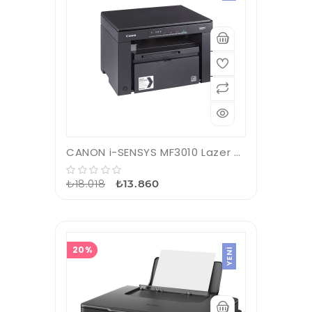
CANON i-SENSYS MF3010 Lazer Yazıcı, Tarayıcı, Fotokopi, USB Bağlantı
₺18.018
₺13.860
20%
YENI