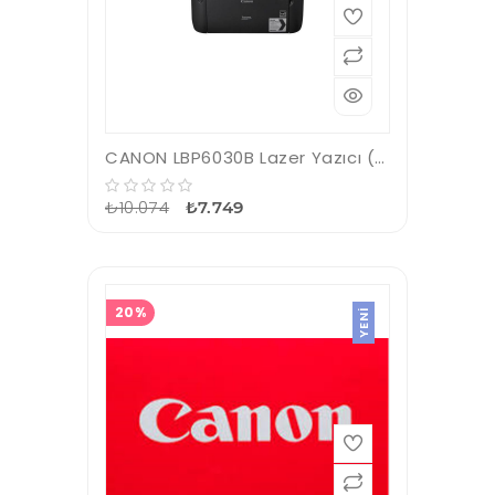
CANON LBP6030B Lazer Yazıcı (Siyah)
₺10.074
₺7.749
20%
YENI