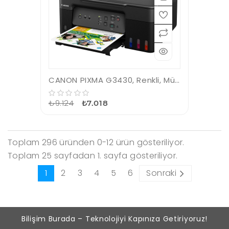
CANON PIXMA G3430, Renkli, Mürekkep Mega Tanklı, Yazıcı, Tarayıcı, Fotokopi, Wifi, ORİJİNAL MÜREKKEP
₺9.124
₺7.018
Toplam 296 üründen 0-12 ürün gösteriliyor.
Toplam 25 sayfadan 1. sayfa gösteriliyor.
1
2
3
4
5
6
Sonraki
Bilişim Burada – Teknolojiyi Kapınıza Getiriyoruz!