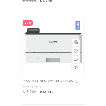
₺10.074
₺7.749
20%
YENI
CANON i-SENSYS LBP243DW II, Wi-Fi, Lan, Duplex, Mono Lazer, Yazıcı (Dakikada 36 Sayfa), ORİJİNAL TONERLİ
₺16.265
₺12.512