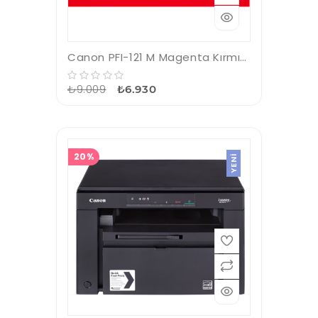
Canon PFI-121 M Magenta Kırmızı Plotter Kartuş
₺9.009
₺6.930
20%
YENI