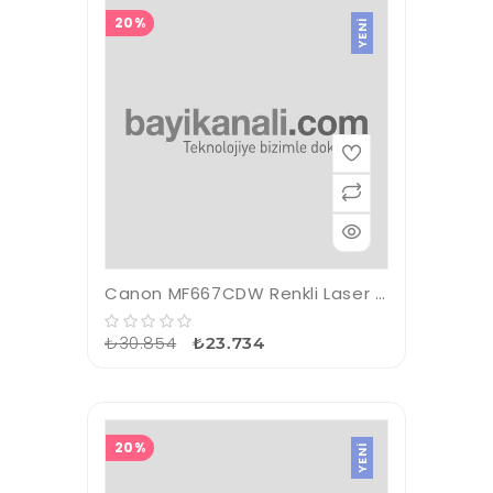
20%
YENI
Canon MF667CDW Renkli Laser Yazıcı TAR/FOT/FAX A4 (Wi-Fi)
₺30.854
₺23.734
20%
YENI