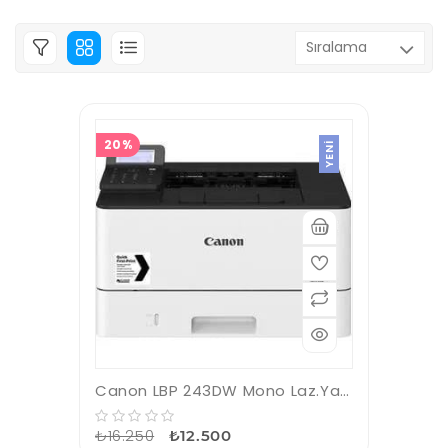
20%
YENI
Canon LBP 243DW Mono Laz.Yazıcı USB/ETH/Wifi
₺16.250
₺12.500