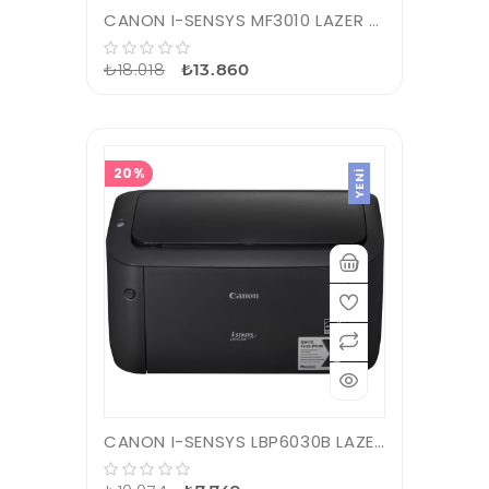
CANON I-SENSYS MF3010 LAZER YAZ/TAR/FOT
₺18.018
₺13.860
20%
YENI
CANON I-SENSYS LBP6030B LAZER YAZICI SIYAH