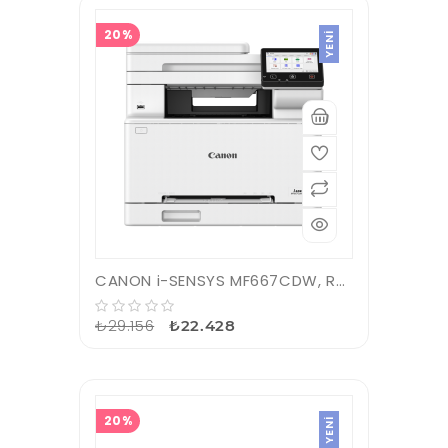
20%
YENI
CANON i-SENSYS MF667CDW, Renkli Lazer Yazıcı, Tarayıcı, Fotokopi, Fax, Wifi, Lan, Duplex
₺29.156
₺22.428
20%
YENI