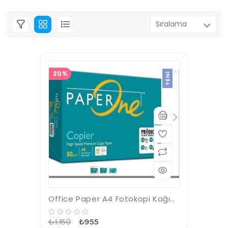
20%
YENI
Office Paper A4 Fotokopi Kağıdı 80gr-500 lü 1 koli= 5 paket
₺1.150
₺955