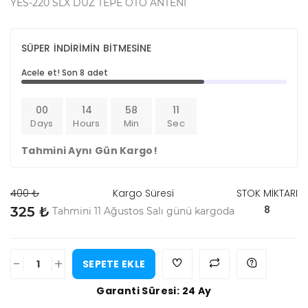
YES-220 SLX DÜZ TEPE OTO ANTENİ
SÜPER İNDİRİMİN BİTMESİNE
Acele et! Son 8 adet
00
14
58
10
Days
Hours
Min
Sec
Tahmini Aynı Gün Kargo!
400 ₺
Kargo Süresi
STOK MİKTARI
8
325 ₺
Tahmini 11 Ağustos Salı günü kargoda
-
+
SEPETE EKLE
Garanti Süresi: 24 Ay