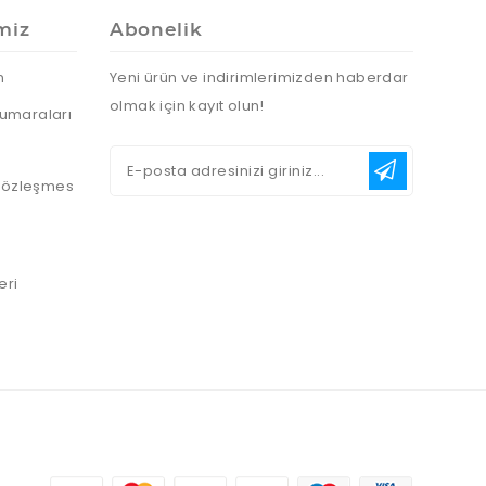
miz
Abonelik
n
Yeni ürün ve indirimlerimizden haberdar
olmak için kayıt olun!
umaraları
 Sözleşmes
eri