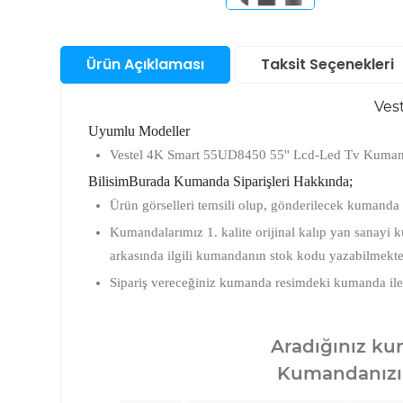
Santral
Bul
San
Ürün Açıklaması
Taksit Seçenekleri
Sunucu &
Depolama Ürünleri
Su
Aks
Ves
Telefon & Tablet
Akıl
Uyumlu Modeller
Saa
Vestel 4K Smart 55UD8450 55'' Lcd-Led Tv Kuma
Akıl
TV Görüntü & Ses
Fot
Ço
BilisimBurada Kumanda Siparişleri Hakkında;
Mak
Saa
Ürün görselleri temsili olup, gönderilecek kumanda 
Ka
Yapı Gereçleri
And
Elek
Aks
Akıl
Kumandalarımız 1. kalite orijinal kalıp yan sanayi
Ürü
Ka
Saa
Priz
arkasında ilgili kumandanın stok kodu yazabilmekte
Fot
Ap
Ka
Akıl
Sipariş vereceğiniz kumanda resimdeki kumanda ile tuş
Aks
Saa
Fot
Mak
Ka
Aradığınız kum
Kumandanızın 