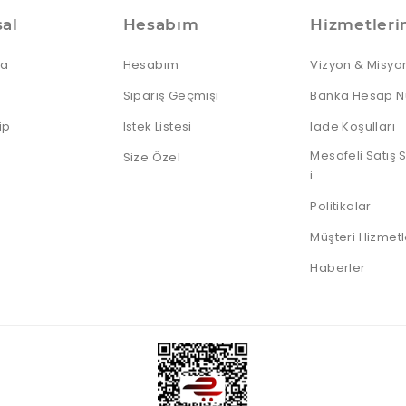
al
Hesabım
Hizmetleri
da
Hesabım
Vizyon & Misyo
Sipariş Geçmişi
Banka Hesap N
ip
İstek Listesi
İade Koşulları
Mesafeli Satış
Size Özel
i
Politikalar
Müşteri Hizmetl
Haberler