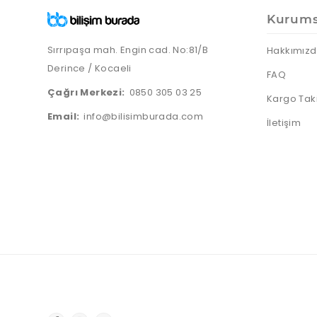
Kurums
Sırrıpaşa mah. Engin cad. No:81/B
Hakkımız
Derince / Kocaeli
FAQ
Çağrı Merkezi:
0850 305 03 25
Kargo Tak
Email:
info@bilisimburada.com
İletişim