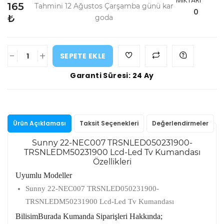
MİKTARI
165
Tahmini 12 Ağustos Çarşamba günü kar
0
₺
goda
-
+
SEPETE EKLE
Garanti Süresi: 24 Ay
Ürün Açıklaması
Taksit Seçenekleri
Değerlendirmeler
Sunny 22-NEC007 TRSNLED050231900-
TRSNLEDM50231900 Lcd-Led Tv Kumandası
Özellikleri
Uyumlu Modeller
Sunny 22-NEC007 TRSNLED050231900-
TRSNLEDM50231900 Lcd-Led Tv Kumandası
BilisimBurada Kumanda Siparişleri Hakkında;