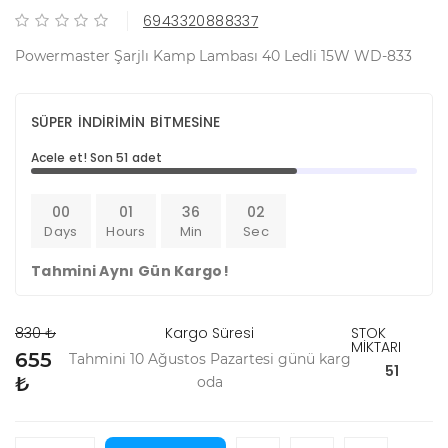
6943320888337
Powermaster Şarjlı Kamp Lambası 40 Ledli 15W WD-833
SÜPER İNDİRİMİN BİTMESİNE
Acele et! Son 51 adet
00
01
36
02
Days
Hours
Min
Sec
Tahmini Aynı Gün Kargo!
830 ₺
Kargo Süresi
STOK
MİKTARI
655
Tahmini 10 Ağustos Pazartesi günü karg
51
₺
oda