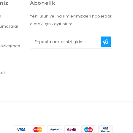
miz
Abonelik
n
Yeni ürün ve indirimlerimizden haberdar
olmak için kayıt olun!
umaraları
 Sözleşmes
eri