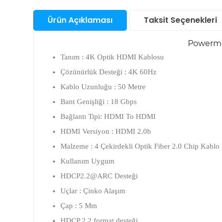
Santral
Ürün Açıklaması
Taksit Seçenekleri
Bul
San
Sunucu &
Powermas
Depolama Ürünleri
Su
Aks
Tanım : 4K Optik HDMI Kablosu
Telefon & Tablet
Akıl
Çözünürlük Desteği : 4K 60Hz
Saa
Kablo Uzunluğu : 50 Metre
Akıl
TV Görüntü & Ses
Fot
Ço
Bant Genişliği : 18 Gbps
Mak
Saa
Ka
Bağlantı Tipi: HDMI To HDMI
Yapı Gereçleri
And
Elek
Aks
Akıl
Ürü
HDMI Versiyon : HDMI 2.0b
Ka
Saa
Priz
Fot
Ap
Malzeme : 4 Çekirdekli Optik Fiber 2.0 Chip Kablo
Ka
Akıl
Aks
Kullanım Uygum
Saa
Fot
HDCP2.2@ARC Desteği
Mak
Ka
Uçlar : Çinko Alaşım
Çap : 5 Mm
HDCP 2.2 format desteği