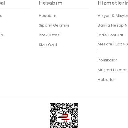
al
Hesabım
Hizmetleri
da
Hesabım
Vizyon & Misyo
Sipariş Geçmişi
Banka Hesap N
ip
İstek Listesi
İade Koşulları
Mesafeli Satış
Size Özel
i
Politikalar
Müşteri Hizmetl
Haberler