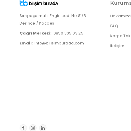
Kurums
Sırrıpaşa mah. Engin cad. No:81/B
Hakkımız
Derince / Kocaeli
FAQ
Çağrı Merkezi:
0850 305 03 25
Kargo Tak
Email:
info@bilisimburada.com
İletişim