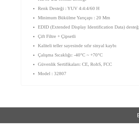
Renk Desteği : YUV 4:4:4/60 H
Minimum Bükülme Yarıçapı : 20 Mm
EDID (Extended Display Identification Data) desteğ
Çift Filtre + Çipsetli
Kaliteli teller sayesinde sıfır sinyal kaybı
Çalışma Sıcaklığı: -40°C ~ +70°C
Güvenlik Sertifikaları: CE, RohS, FCC
Model : 32807