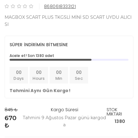
8680618333121
MAGBOX SCART PLUS TKGSLİ MİNİ SD SCART UYDU ALICI
SI
SÜPER İNDİRİMİN BİTMESİNE
Acele et! Son 1380 adet
00
00
00
00
Days
Hours
Min
Sec
Tahmini Aynı Gün Kargo!
845 ₺
Kargo Süresi
STOK
MİKTARI
670
Tahmini 9 Ağustos Pazar günü kargod
1380
₺
a