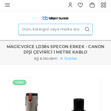
MAGİCVOİCE LD384 SPECON ERKEK - CANON
DİŞİ ÇEVİRİCİ 1 METRE KABLO
Ağ & Modem
Ürünler
YENI
Y