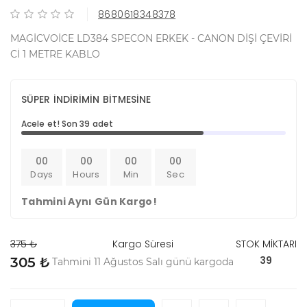
8680618348378
MAGİCVOİCE LD384 SPECON ERKEK - CANON DİŞİ ÇEVİRİ
Cİ 1 METRE KABLO
SÜPER İNDİRİMİN BİTMESİNE
Acele et! Son 39 adet
00
00
00
00
Days
Hours
Min
Sec
Tahmini Aynı Gün Kargo!
375 ₺
Kargo Süresi
STOK MİKTARI
39
305 ₺
Tahmini 11 Ağustos Salı günü kargoda