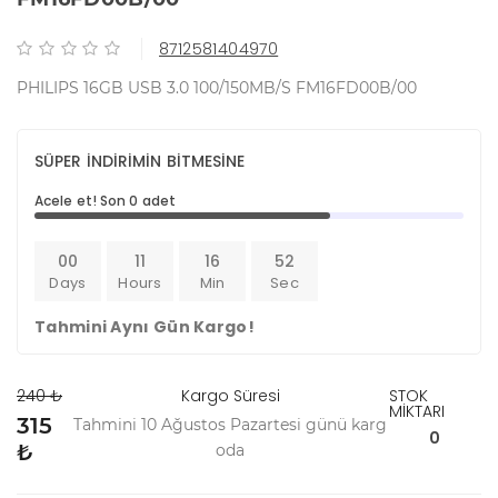
8712581404970
PHILIPS 16GB USB 3.0 100/150MB/S FM16FD00B/00
SÜPER İNDİRİMİN BİTMESİNE
Acele et! Son 0 adet
00
11
16
52
Days
Hours
Min
Sec
Tahmini Aynı Gün Kargo!
240 ₺
Kargo Süresi
STOK
MİKTARI
315
Tahmini 10 Ağustos Pazartesi günü karg
0
₺
oda