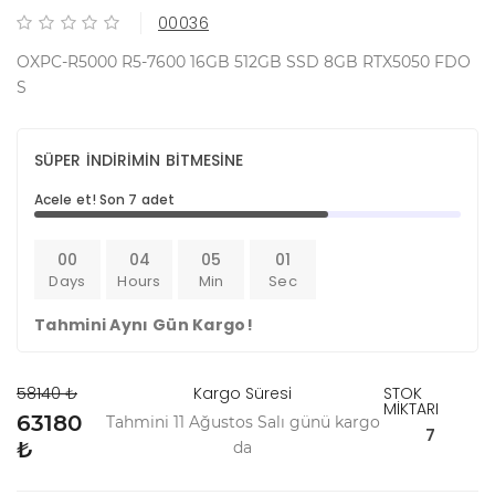
00036
OXPC-R5000 R5-7600 16GB 512GB SSD 8GB RTX5050 FDO
S
SÜPER İNDİRİMİN BİTMESİNE
Acele et! Son 7 adet
00
04
05
01
Days
Hours
Min
Sec
Tahmini Aynı Gün Kargo!
58140 ₺
Kargo Süresi
STOK
MİKTARI
63180
Tahmini 11 Ağustos Salı günü kargo
7
₺
da