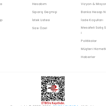
IP Telefonlar
Dock
Android
Sunum
Notebooklar
da
Hesabım
Vizyon & Misyo
Telefonlar
Kumandası
Nas Diski
Thin Client
Sipariş Geçmişi
Banka Hesap N
Notebook
Harddiskleri
ip
İstek Listesi
İade Koşulları
Sata Harddiskler
Mesafeli Satış
Size Özel
SSD Diskler
i
Sunucu HDD
Politikalar
Taşınabilir HDD
Müşteri Hizmetl
Taşınabilir SSD
Haberler