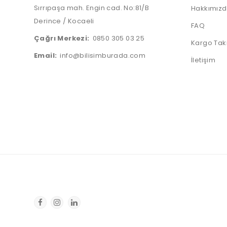
Sırrıpaşa mah. Engin cad. No:81/B
Hakkımız
Derince / Kocaeli
FAQ
Çağrı Merkezi:
0850 305 03 25
Kargo Tak
Email:
info@bilisimburada.com
İletişim