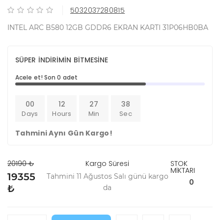
5032037280815
INTEL ARC B580 12GB GDDR6 EKRAN KARTI 31P06HB0BA
SÜPER İNDİRİMİN BİTMESİNE
Acele et! Son 0 adet
00
12
27
38
Days
Hours
Min
Sec
Tahmini Aynı Gün Kargo!
20190 ₺
Kargo Süresi
STOK
MİKTARI
19355
Tahmini 11 Ağustos Salı günü kargo
0
₺
da