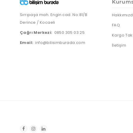
Kurums
Sırrıpaşa mah. Engin cad. No:81/B
Hakkımız
Derince / Kocaeli
FAQ
Çağrı Merkezi:
0850 305 03 25
Kargo Tak
Email:
info@bilisimburada.com
İletişim