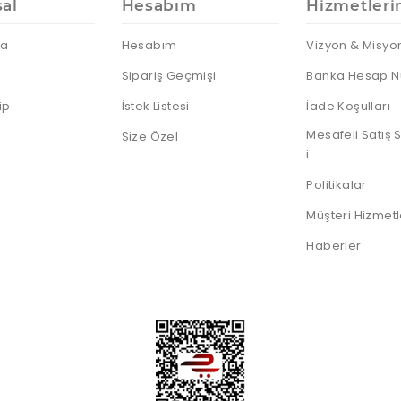
IP Telefonlar
Dock
Android
al
Hesabım
Hizmetleri
Sunum
Notebooklar
Telefonlar
Kumandası
Nas Diski
Thin Client
da
Hesabım
Vizyon & Misyo
Notebook
Harddiskleri
Sipariş Geçmişi
Banka Hesap N
Sata Harddiskler
ip
İstek Listesi
İade Koşulları
SSD Diskler
Mesafeli Satış
Size Özel
Sunucu HDD
i
Taşınabilir HDD
Politikalar
Taşınabilir SSD
Müşteri Hizmetl
Haberler