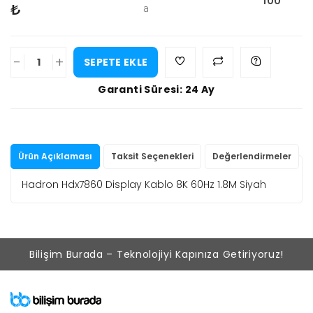
100
₺
a
-
+
SEPETE EKLE
Garanti Süresi: 24 Ay
Ürün Açıklaması
Taksit Seçenekleri
Değerlendirmeler
Hadron Hdx7860 Display Kablo 8K 60Hz 1.8M Siyah
Bilişim Burada – Teknolojiyi Kapınıza Getiriyoruz!