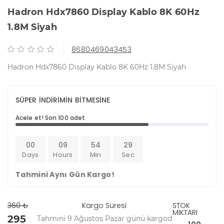
Hadron Hdx7860 Display Kablo 8K 60Hz
1.8M Siyah
8680469043453
Hadron Hdx7860 Display Kablo 8K 60Hz 1.8M Siyah
SÜPER İNDİRİMİN BİTMESİNE
Acele et! Son 100 adet
00
09
54
29
Days
Hours
Min
Sec
Tahmini Aynı Gün Kargo!
360 ₺
Kargo Süresi
STOK
MİKTARI
295
Tahmini 9 Ağustos Pazar günü kargod