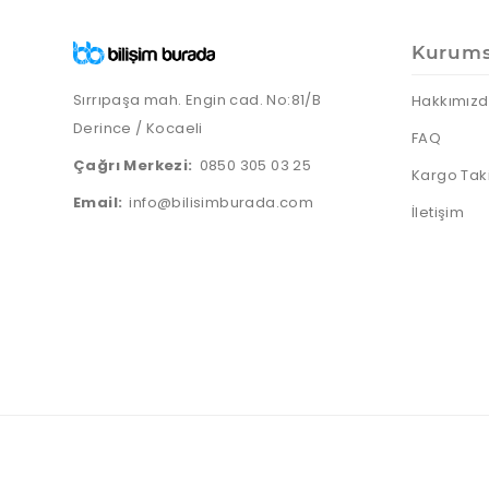
Kurums
Sırrıpaşa mah. Engin cad. No:81/B
Hakkımız
Derince / Kocaeli
FAQ
Çağrı Merkezi:
0850 305 03 25
Kargo Tak
Email:
info@bilisimburada.com
İletişim