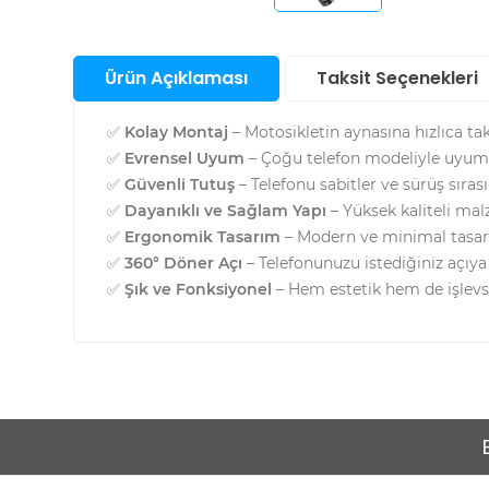
Santral
Bul
San
Ürün Açıklaması
Taksit Seçenekleri
Sunucu &
Depolama Ürünleri
Su
Aks
✅
Kolay Montaj
– Motosikletin aynasına hızlıca takı
Telefon & Tablet
✅
Evrensel Uyum
– Çoğu telefon modeliyle uyumlu
Akıl
Saa
✅
Güvenli Tutuş
– Telefonu sabitler ve sürüş sıras
Akıl
TV Görüntü & Ses
✅
Dayanıklı ve Sağlam Yapı
– Yüksek kaliteli mal
Fot
Ço
Mak
✅
Ergonomik Tasarım
– Modern ve minimal tasarı
Saa
Ka
Yapı Gereçleri
And
✅
360° Döner Açı
– Telefonunuzu istediğiniz açıya 
Elek
Aks
Akıl
Ürü
✅
Şık ve Fonksiyonel
– Hem estetik hem de işlev
Ka
Saa
Priz
Fot
Ap
Ka
Akıl
Aks
Saa
Fot
Mak
Ka