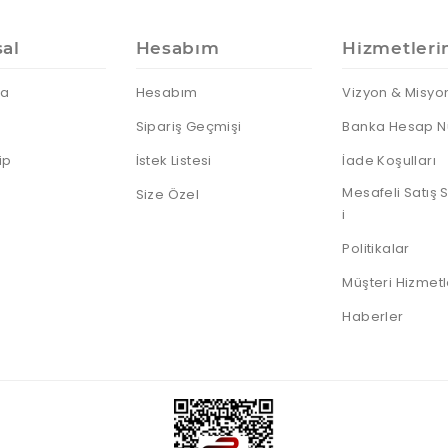
IP Telefonlar
Dock
Android
Sunum
Notebooklar
Telefonlar
Kumandası
Nas Diski
Thin Client
al
Hesabım
Hizmetleri
Notebook
Harddiskleri
da
Hesabım
Vizyon & Misyo
Sata Harddiskler
Sipariş Geçmişi
Banka Hesap N
SSD Diskler
ip
İstek Listesi
İade Koşulları
Sunucu HDD
Mesafeli Satış
Taşınabilir HDD
Size Özel
i
Taşınabilir SSD
Politikalar
Müşteri Hizmetl
Haberler