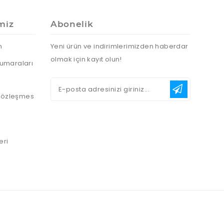
miz
Abonelik
n
Yeni ürün ve indirimlerimizden haberdar
olmak için kayıt olun!
umaraları
 Sözleşmes
eri