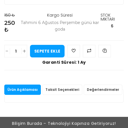
150 ₺
Kargo Süresi
STOK
MİKTARI
250
Tahmini 6 Ağustos Perşembe günü kar
6
₺
goda
-
+
SEPETE EKLE
Garanti Süresi: 1 Ay
Ürün Açıklaması
Taksit Seçenekleri
Değerlendirmeler
Bilişim Burada – Teknolojiyi Kapınıza Getiriyoruz!