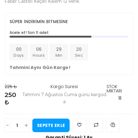
Faber Castell Keçeli Kalem 12 Renk
SÜPER İNDİRİMİN BİTMESİNE
Acele et! Son 11 adet
00
06
29
20
Days
Hours
Min
Sec
Tahmini Aynı Gün Kargo!
225 ₺
Kargo Süresi
STOK
MİKTARI
250
Tahmini 7 Ağustos Cuma günü kargod
11
₺
a
-
+
SEPETE EKLE
Garanti Süresi: 1 Ay