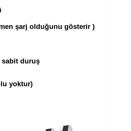
ü
amen şarj olduğunu gösterir )
 sabit duruş
lu yoktur)