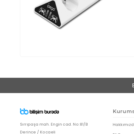
Kurums
Sırrıpaşa mah. Engin cad. No:81/B
Hakkımız
Derince / Kocaeli