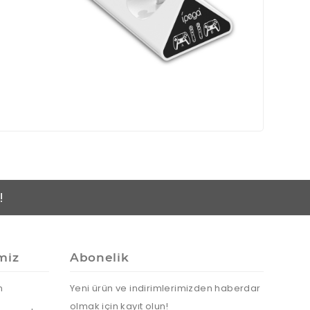
!
miz
Abonelik
n
Yeni ürün ve indirimlerimizden haberdar
olmak için kayıt olun!