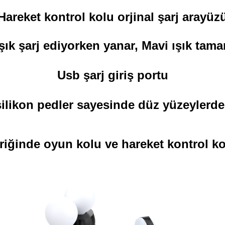
IP Telefonlar
Dock
Android
Sunum
Notebooklar
Telefonlar
Kumandası
Hareket kontrol kolu orjinal şarj arayüz
Nas Diski
Thin Client
Notebook
Harddiskleri
 ışık şarj ediyorken yanar, Mavi ışık tam
Sata Harddiskler
SSD Diskler
Usb şarj giriş portu
Sunucu HDD
Taşınabilir HDD
likon pedler sayesinde düz yüzeylerde
Taşınabilir SSD
eriğinde oyun kolu ve hareket kontrol ko