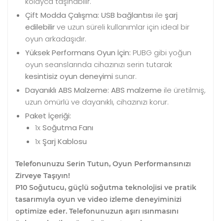
kolayca taşınabilir.
Çift Modda Çalışma:
USB bağlantısı
ile
şarj
edilebilir
ve uzun süreli kullanımlar için ideal bir
oyun arkadaşıdır.
Yüksek Performans Oyun İçin:
PUBG gibi yoğun
oyun seanslarında cihazınızı serin tutarak
kesintisiz oyun deneyimi
sunar.
Dayanıklı ABS Malzeme:
ABS malzeme
ile üretilmiş,
uzun ömürlü ve dayanıklı, cihazınızı korur.
Paket İçeriği:
1x
Soğutma Fanı
1x
Şarj Kablosu
Telefonunuzu Serin Tutun, Oyun Performansınızı
Zirveye Taşıyın!
P10 Soğutucu, güçlü soğutma teknolojisi ve pratik
tasarımıyla oyun ve video izleme deneyiminizi
optimize eder. Telefonunuzun aşırı ısınmasını