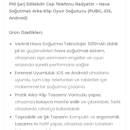
P10 Şarj Edilebilir Cep Telefonu Radyatör – Hava
Soğutmalı Arka-Klip Oyun Soğutucu (PUBG, iOS,
Android)
Ürün Özellikleri:
Verimli Hava Soğutma Teknolojisi:
500mAh dahili
pil
ile güçlendirilen
hava soğutmalı sistem
,
cihazınızın aşırı ısınmasını engeller ve oyun
sırasında sürekli performans sağlar.
Evrensel Uyumluluk:
iOS ve Android
cihazlarla
uyumlu, tüm cep telefonları ve tabletler için
mükemmel bir soğutma çözümü.
Pratik Arka-Klip Tasarımı:
Vantuzlu yapısı
,
cihazınıza
kolayca monte edilir
ve çıkarılabilir, farklı
cihazlarda rahatça kullanılabilir.
Taşınabilir ve Şık Tasarım:
Kompakt ve
ergonomik
tasarımı
ile hafif yapısı, cihazınızı serin tutarken