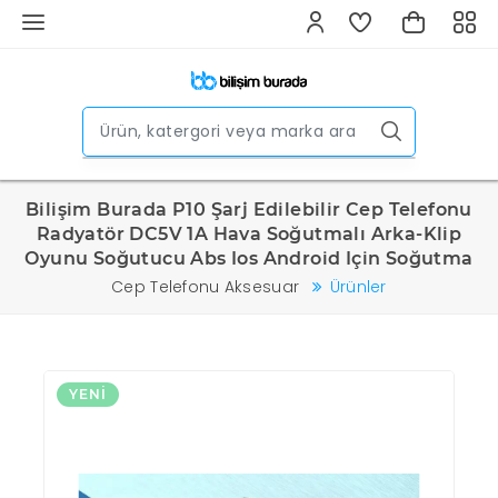
Bilişim Burada P10 Şarj Edilebilir Cep Telefonu
Radyatör DC5V 1A Hava Soğutmalı Arka-Klip
Oyunu Soğutucu Abs Ios Android Için Soğutma
Cep Telefonu Aksesuar
Ürünler
YENI
Y