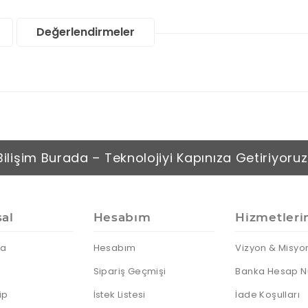
IP Telefonlar
Dock
Android
Sunum
Notebooklar
Telefonlar
Kumandası
Nas Diski
Thin Client
Değerlendirmeler
Notebook
Harddiskleri
Sata Harddiskler
SSD Diskler
Sunucu HDD
Taşınabilir HDD
Taşınabilir SSD
Bilişim Burada – Teknolojiyi Kapınıza Getiriyoruz
al
Hesabım
Hizmetleri
da
Hesabım
Vizyon & Misyo
Sipariş Geçmişi
Banka Hesap N
ip
İstek Listesi
İade Koşulları