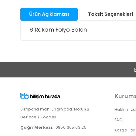
Ürün Açıklaması
Taksit Seçenekleri
8 Rakam Folyo Balon
Kurums
Sırrıpaşa mah. Engin cad. No:81/B
Hakkımız
Derince / Kocaeli
FAQ
Çağrı Merkezi:
0850 305 03 25
Kargo Tak