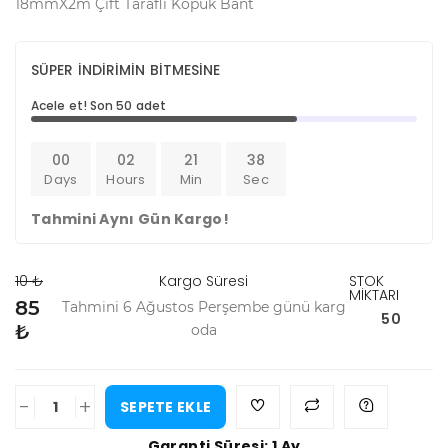
18mmX2m Çift Taraflı Köpük Bant
SÜPER İNDİRİMİN BİTMESİNE
Acele et! Son 50 adet
00
02
21
38
Days
Hours
Min
Sec
Tahmini Aynı Gün Kargo!
10 ₺
Kargo Süresi
STOK
MİKTARI
85
Tahmini 6 Ağustos Perşembe günü karg
50
₺
oda
-
+
SEPETE EKLE
Garanti Süresi: 1 Ay