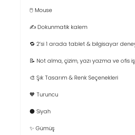
🖱️ Mouse
✍️ Dokunmatik kalem
🔁 2’si 1 arada tablet & bilgisayar dene
📝 Not alma, çizim, yazı yazma ve ofis işl
🎨 Şık Tasarım & Renk Seçenekleri
🧡 Turuncu
⚫ Siyah
✨ Gümüş