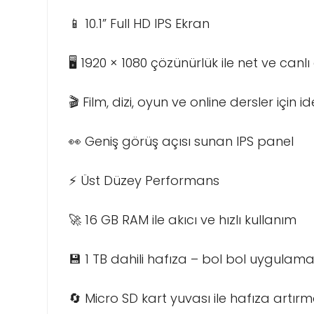
📱 10.1” Full HD IPS Ekran
🖥️ 1920 × 1080 çözünürlük ile net ve canl
🎬 Film, dizi, oyun ve online dersler için i
👀 Geniş görüş açısı sunan IPS panel
⚡ Üst Düzey Performans
🚀 16 GB RAM ile akıcı ve hızlı kullanım
💾 1 TB dahili hafıza – bol bol uygulam
🔄 Micro SD kart yuvası ile hafıza artır