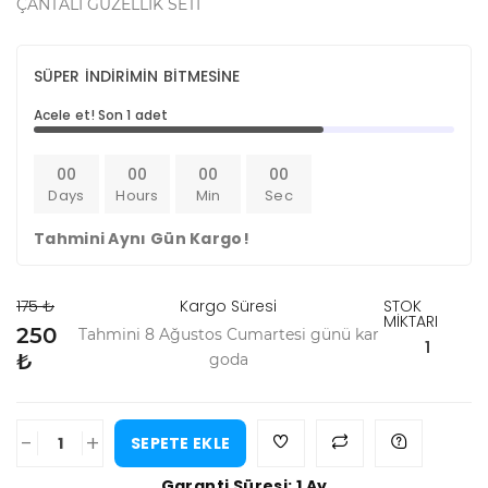
ÇANTALI GÜZELLİK SETİ
SÜPER İNDİRİMİN BİTMESİNE
Acele et! Son 1 adet
00
00
00
00
Days
Hours
Min
Sec
Tahmini Aynı Gün Kargo!
175 ₺
Kargo Süresi
STOK
MİKTARI
250
Tahmini 8 Ağustos Cumartesi günü kar
1
₺
goda
-
+
SEPETE EKLE
Garanti Süresi: 1 Ay