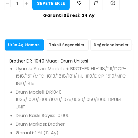
-
+
SEPETE EKLE
Garanti Süresi: 24 Ay
Ürün Açıklaması
Taksit Seçenekleri
Değerlendirmeler
Brother DR-1040 Muadil Drum Ünitesi
Uyumlu Yazıcı Modelleri:
BROTHER HL-1118/1111/DCP-
1518/1511/MFC-1813/1818/1811/ HL-1110/DCP-1510/MFC-
1810/1815
Drum Modeli:
DR1040
1035/1020/1000/1070/1075/1030/1050/1060 DRUM
UNIT
Drum Baskı Sayısı:
10.000
Drum Markası:
Brother
Garanti:
1 Yıl (12 Ay)