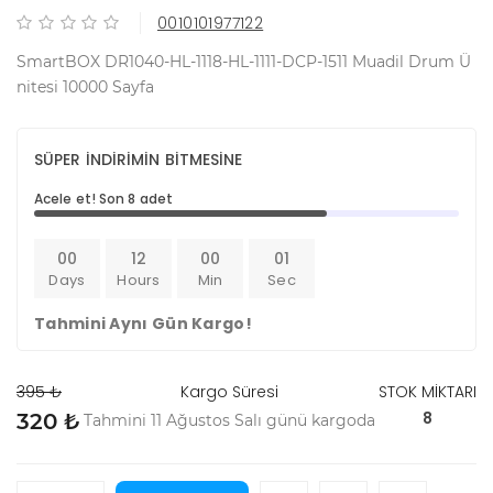
0010101977122
SmartBOX DR1040-HL-1118-HL-1111-DCP-1511 Muadil Drum Ü
nitesi 10000 Sayfa
SÜPER İNDİRİMİN BİTMESİNE
Acele et! Son 8 adet
00
12
00
01
Days
Hours
Min
Sec
Tahmini Aynı Gün Kargo!
395 ₺
Kargo Süresi
STOK MİKTARI
8
320 ₺
Tahmini 11 Ağustos Salı günü kargoda