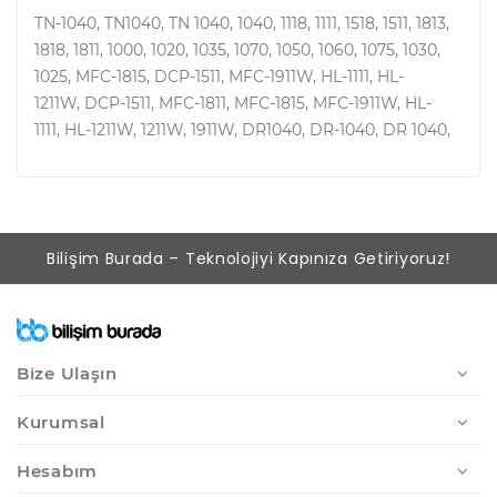
TN-1040, TN1040, TN 1040, 1040, 1118, 1111, 1518, 1511, 1813,
1818, 1811, 1000, 1020, 1035, 1070, 1050, 1060, 1075, 1030,
1025, MFC-1815, DCP-1511, MFC-1911W, HL-1111, HL-
1211W, DCP-1511, MFC-1811, MFC-1815, MFC-1911W, HL-
1111, HL-1211W, 1211W, 1911W, DR1040, DR-1040, DR 1040,
Bilişim Burada – Teknolojiyi Kapınıza Getiriyoruz!
Bize Ulaşın
Kurumsal
Hesabım