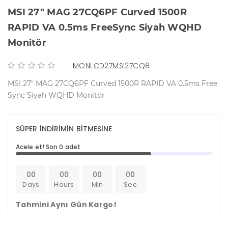
MSI 27" MAG 27CQ6PF Curved 1500R
RAPID VA 0.5ms FreeSync Siyah WQHD
Monitör
MONLCD27MSI27CQ8
MSI 27" MAG 27CQ6PF Curved 1500R RAPID VA 0.5ms Free
Sync Siyah WQHD Monitör
SÜPER İNDİRİMİN BİTMESİNE
Acele et! Son 0 adet
00
00
00
00
Days
Hours
Min
Sec
Tahmini Aynı Gün Kargo!