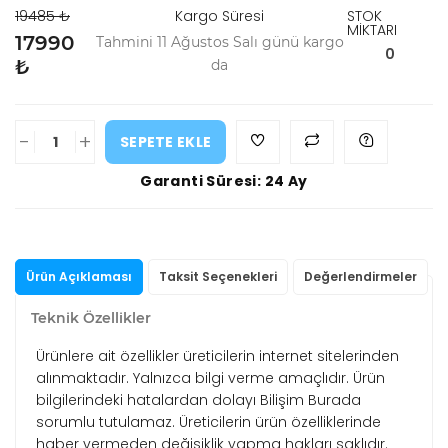
19485 ₺
Kargo Süresi
STOK
MİKTARI
17990
Tahmini 11 Ağustos Salı günü kargo
0
₺
da
-
+
SEPETE EKLE
Garanti Süresi: 24 Ay
Ürün Açıklaması
Taksit Seçenekleri
Değerlendirmeler
Teknik Özellikler
Ürünlere ait özellikler üreticilerin internet sitelerinden
alınmaktadır. Yalnızca bilgi verme amaçlıdır. Ürün
bilgilerindeki hatalardan dolayı Bilişim Burada
sorumlu tutulamaz. Üreticilerin ürün özelliklerinde
haber vermeden değişiklik yapma hakları saklıdır.